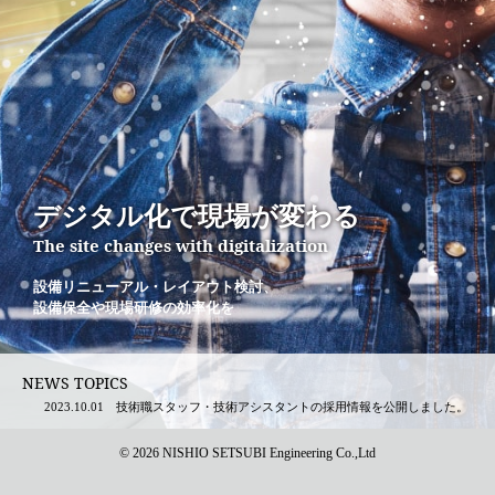
デジタル化で現場が変わる
The site changes with digitalization
設備リニューアル・レイアウト検討、
設備保全や現場研修の効率化を
NEWS TOPICS
2023.10.01
技術職スタッフ・技術アシスタントの採用情報
を公開しました。
©
2026 NISHIO SETSUBI Engineering Co.,Ltd