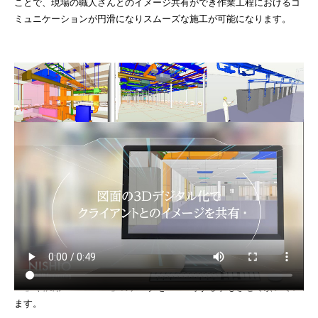
ことで、現場の職人さんとのイメージ共有ができ作業工程におけるコ
ミュニケーションが円滑になりスムーズな施工が可能になります。
ニシオ設備工業だから出来る3Dモデリング
北陸地区では知名度が低いですが、設備用3DCAD「Rebro」を販売開
始当初から使用しており、長い使用実績があります。また、福井県外
にも同じ「Rebro」を使用している図面屋さんのネットワークを確立
している為、自社の施工案件はもちろん、図面作成のお手伝いをさせ
て頂く事も可能です。北陸地区で良く利用されている設備用CAD「T-
fas」や汎用CAD「JWW」のデータをRebro可する事もさせて頂いてい
ます。